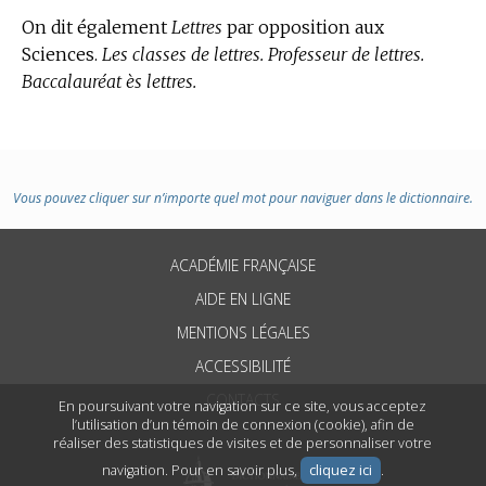
On dit également
Lettres
par opposition aux
Sciences.
Les classes de lettres. Professeur de lettres.
Baccalauréat ès lettres.
Vous pouvez cliquer sur n’importe quel mot pour naviguer dans le dictionnaire.
ACADÉMIE FRANÇAISE
AIDE EN LIGNE
MENTIONS LÉGALES
ACCESSIBILITÉ
CONTACTS
En poursuivant votre navigation sur ce site, vous acceptez
l’utilisation d’un témoin de connexion (cookie), afin de
réaliser des statistiques de visites et de personnaliser votre
navigation. Pour en savoir plus,
cliquez ici
.