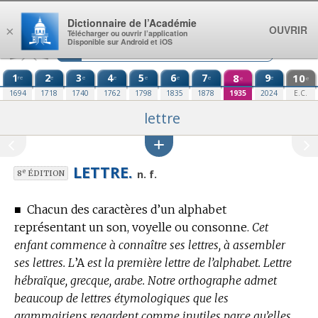
Aller au contenu
Dictionnaire de l’Académie
OUVRIR
×
Télécharger ou ouvrir l’application
Disponible sur Android et iOS
1
2
3
4
5
6
7
8
9
10
re
e
e
e
e
e
e
e
e
e
1694
1718
1740
1762
1798
1835
1878
1935
2024
E.C.
lettre
LETTRE.
e
n. f.
8
ÉDITION
■
Chacun des caractères d’un alphabet
représentant un son, voyelle ou consonne.
Cet
enfant commence à connaître ses lettres, à assembler
ses lettres. L
’A
est la première lettre de l’alphabet. Lettre
hébraïque, grecque, arabe. Notre orthographe admet
beaucoup de lettres étymologiques que les
grammairiens regardent comme inutiles parce qu’elles