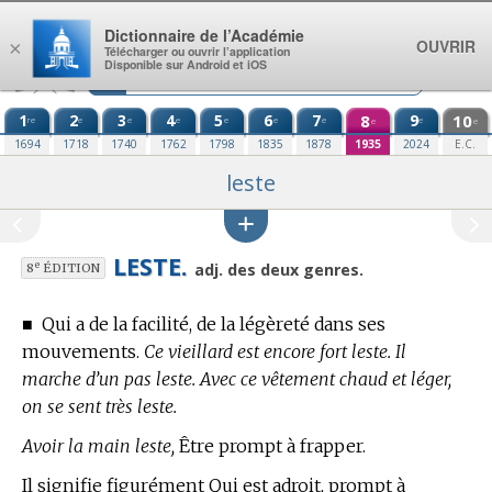
Aller au contenu
Dictionnaire de l’Académie
OUVRIR
×
Télécharger ou ouvrir l’application
Disponible sur Android et iOS
1
2
3
4
5
6
7
8
9
10
re
e
e
e
e
e
e
e
e
e
1694
1718
1740
1762
1798
1835
1878
1935
2024
E.C.
leste
LESTE.
e
adj. des deux genres.
8
ÉDITION
■
Qui a de la facilité, de la légèreté dans ses
mouvements.
Ce vieillard est encore fort leste. Il
marche d’un pas leste. Avec ce vêtement chaud et léger,
on se sent très leste.
Avoir la main leste,
Être prompt à frapper.
Il signifie figurément Qui est adroit, prompt à