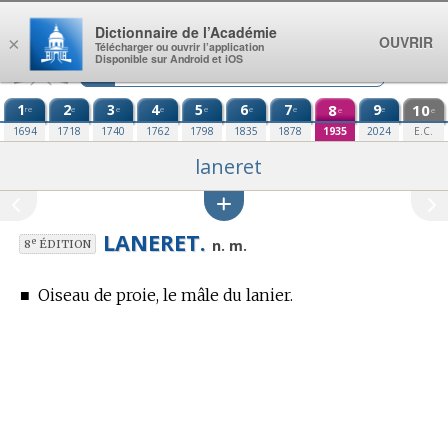
Aller au contenu
Dictionnaire de l’Académie
OUVRIR
×
Télécharger ou ouvrir l’application
Disponible sur Android et iOS
1
2
3
4
5
6
7
8
9
10
re
e
e
e
e
e
e
e
e
e
1694
1718
1740
1762
1798
1835
1878
1935
2024
E.C.
laneret
LANERET.
e
n. m.
8
ÉDITION
■
Oiseau de proie, le mâle du lanier.