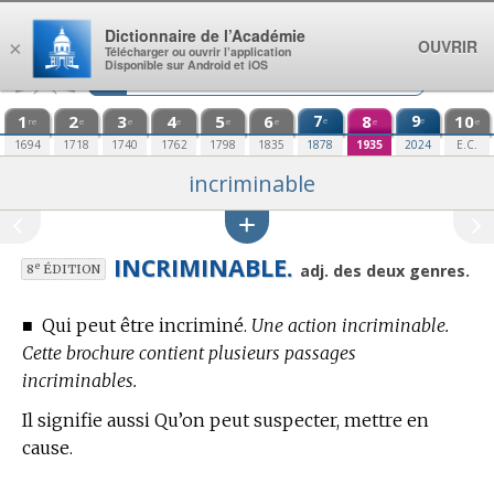
Aller au contenu
Dictionnaire de l’Académie
OUVRIR
×
Télécharger ou ouvrir l’application
Disponible sur Android et iOS
1
2
3
4
5
6
7
8
9
10
e
e
re
e
e
e
e
e
e
e
1694
1718
1740
1762
1798
1835
1878
1935
2024
E.C.
incriminable
INCRIMINABLE.
e
adj. des deux genres.
8
ÉDITION
■
Qui peut être incriminé.
Une action incriminable.
Cette brochure contient plusieurs passages
incriminables.
Il signifie aussi Qu’on peut suspecter, mettre en
cause.