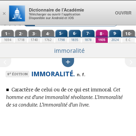
Aller au contenu
Dictionnaire de l’Académie
OUVRIR
×
Télécharger ou ouvrir l’application
Disponible sur Android et iOS
1
2
3
4
5
6
7
8
9
10
e
e
e
e
re
e
e
e
e
e
1694
1718
1740
1762
1798
1835
1878
1935
2024
E.C.
immoralité
IMMORALITÉ.
e
n. f.
8
ÉDITION
■
Caractère de celui ou de ce qui est immoral.
Cet
homme est d’une immoralité révoltante. L’immoralité
de sa conduite. L’immoralité d’un livre.