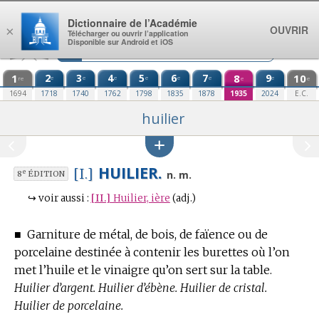
Aller au contenu
Dictionnaire de l’Académie
OUVRIR
×
Télécharger ou ouvrir l’application
Disponible sur Android et iOS
1
2
3
4
5
6
7
8
9
10
e
e
e
e
e
e
e
re
e
e
1694
1718
1740
1762
1798
1835
1878
1935
2024
E.C.
huilier
HUILIER.
[I.]
e
n. m.
8
ÉDITION
↪
voir aussi :
[II.]
Huilier, ière
(adj.)
■
Garniture de métal, de bois, de faïence ou de
porcelaine destinée à contenir les burettes où l’on
met l’huile et le vinaigre qu’on sert sur la table.
Huilier d’argent. Huilier d’ébène. Huilier de cristal.
Huilier de porcelaine.