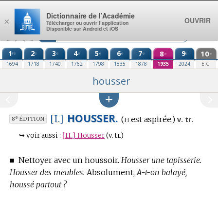
Aller au contenu
Dictionnaire de l’Académie
OUVRIR
×
Télécharger ou ouvrir l’application
Disponible sur Android et iOS
1
2
3
4
5
6
7
8
9
10
re
e
e
e
e
e
e
e
e
e
1694
1718
1740
1762
1798
1835
1878
1935
2024
E.C.
housser
HOUSSER.
[I.]
h
(
est aspirée.)
e
v. tr.
8
ÉDITION
↪
voir aussi :
[II.]
Housser
(v. tr.)
■
Nettoyer avec un houssoir.
Housser une tapisserie.
Housser des meubles.
Absolument,
A-t-on balayé,
houssé partout ?