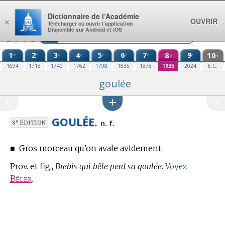
Aller au contenu
Dictionnaire de l’Académie
OUVRIR
×
Télécharger ou ouvrir l’application
Disponible sur Android et iOS
1
2
3
4
5
6
7
8
9
10
re
e
e
e
e
e
e
e
e
e
1694
1718
1740
1762
1798
1835
1878
1935
2024
E.C.
goulée
GOULÉE.
e
n. f.
8
ÉDITION
■
Gros morceau qu’on avale avidement.
Prov. et fig.,
Brebis qui bêle perd sa goulée.
Voyez
Bêler
.