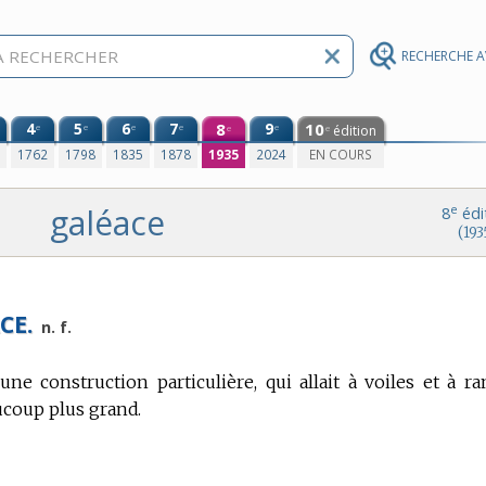
RECHERCHE 
4
5
6
7
8
9
10
e
e
e
e
e
édition
e
e
0
1762
1798
1835
1878
1935
2024
EN COURS
galéace
e
8
édi
(193
CE.
n. f.
ne construction particulière, qui allait à voiles et à r
ucoup plus grand.