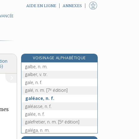
AIDE EN LIGNE
ANNEXES
AVANCÉE
galapiat, n. m.
galatée, n. f.
galathée, n. f.
galaxie, n. f.
e
galbanum [I], n. m.
[7
édition]
e
VOISINAGE ALPHABÉTIQUE
galbanum [II]
[5
édition]
tion
galbe, n. m.
5)
galber, v. tr.
gale, n. f.
e
galé, n. m.
[7
édition]
galéace, n. f.
galéasse, n. f.
ames
galée, n. f.
e
galefretier, n. m.
[5
édition]
galéga, n. m.
galéjade, n. f.