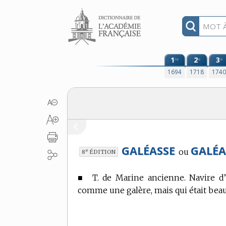
Aller au contenu
1
2
3
re
e
e
1694
1718
174
GALÉASSE
GALÉA
ou
e
8
ÉDITION
■
T. de Marine ancienne.
Navire d’u
comme une galère, mais qui était bea