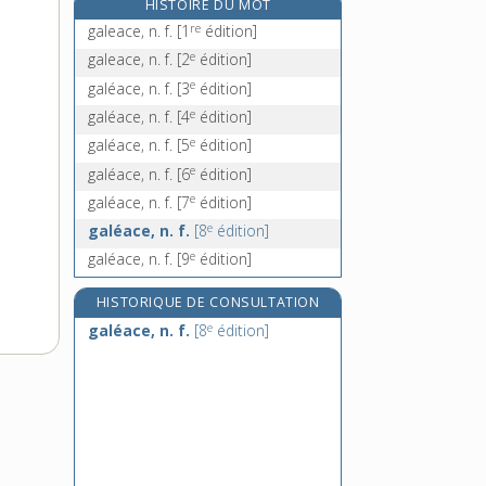
HISTOIRE DU MOT
galéjer, v. intr.
re
galeace, n. f.
[1
édition]
galène, n. f.
e
galeace, n. f.
[2
édition]
galénique, adj.
e
galéace, n. f.
[3
édition]
galénisme, n. m.
e
galéace, n. f.
[4
édition]
e
galéace, n. f.
[5
édition]
e
galéace, n. f.
[6
édition]
e
galéace, n. f.
[7
édition]
e
galéace, n. f.
[8
édition]
e
galéace, n. f.
[9
édition]
HISTORIQUE DE CONSULTATION
e
galéace, n. f.
[8
édition]