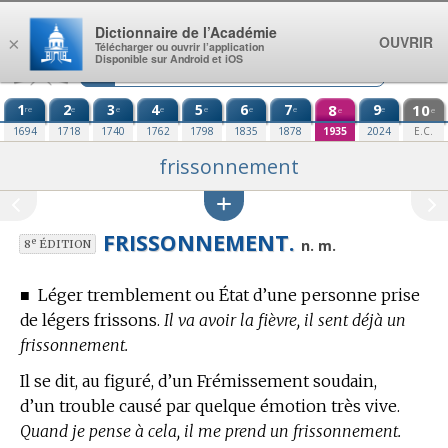
Aller au contenu
Dictionnaire de l’Académie
OUVRIR
×
Télécharger ou ouvrir l’application
Disponible sur Android et iOS
1
2
3
4
5
6
7
8
9
10
re
e
e
e
e
e
e
e
e
e
1694
1718
1740
1762
1798
1835
1878
1935
2024
E.C.
frissonnement
FRISSONNEMENT.
e
n. m.
8
ÉDITION
■
Léger tremblement ou État d’une personne prise
de légers frissons.
Il va avoir la fièvre, il sent déjà un
frissonnement.
Il se dit, au figuré, d’un Frémissement soudain,
d’un trouble causé par quelque émotion très vive.
Quand je pense à cela, il me prend un frissonnement.