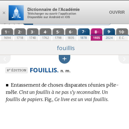
Aller au contenu
Dictionnaire de l’Académie
OUVRIR
×
Télécharger ou ouvrir l’application
Disponible sur Android et iOS
1
2
3
4
5
6
7
8
9
10
e
e
re
e
e
e
e
e
e
e
1694
1718
1740
1762
1798
1835
1878
1935
2024
E.C.
fouillis
FOUILLIS.
e
n. m.
8
ÉDITION
■
Entassement de choses disparates réunies pêle-
mêle.
C’est un fouillis à ne pas s’y reconnaître. Un
fouillis de papiers.
Fig.,
Ce livre est un vrai fouillis.