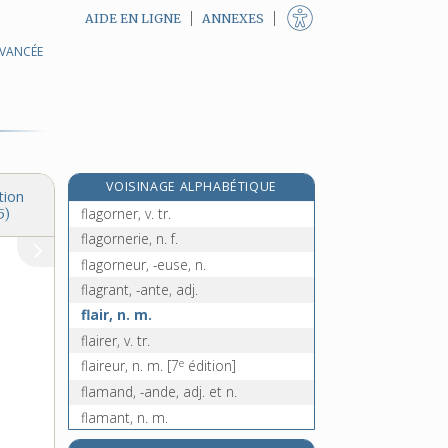
AIDE EN LIGNE
ANNEXES
AVANCÉE
flagellé, -ée, adj. et n.
flageller, v. tr.
flageolant, -ante, adj.
flageoler, v. intr.
flageolet [I], n. m.
VOISINAGE ALPHABÉTIQUE
flageolet [II], n. m.
tion
flagorner, v. tr.
5)
flagornerie, n. f.
flagorneur, -euse, n.
flagrant, -ante, adj.
flair, n. m.
flairer, v. tr.
e
flaireur, n. m.
[7
édition]
flamand, -ande, adj. et n.
flamant, n. m.
flambage, n. m.