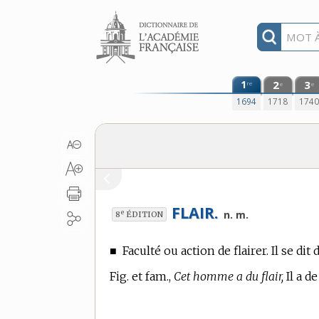
Aller au contenu
1
2
3
re
e
e
1694
1718
174
FLAIR.
e
n. m.
8
ÉDITION
■
Faculté ou action de flairer. Il se dit
Fig. et fam.,
Cet homme a du flair,
Il a de