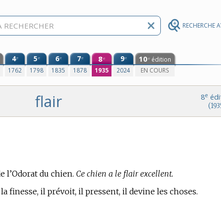
RECHERCHE 
4
5
6
7
8
9
10
e
e
e
e
e
édition
e
e
0
1762
1798
1835
1878
1935
2024
EN COURS
flair
e
8
édi
(193
 de l’Odorat du chien.
Ce chien a le flair excellent.
 la finesse, il prévoit, il pressent, il devine les choses.