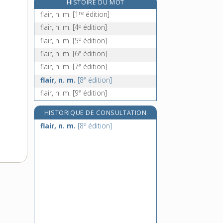
HISTOIRE DU MOT
flambant, -ante, adj.
re
flair, n. m.
[1
édition]
flambard, n. m.
e
flair, n. m.
[4
édition]
e
flambe, n. f.
[7
édition]
e
flair, n. m.
[5
édition]
flambé, -ée, adj.
e
flair, n. m.
[6
édition]
e
flair, n. m.
[7
édition]
e
flair, n. m.
[8
édition]
e
flair, n. m.
[9
édition]
HISTORIQUE DE CONSULTATION
e
flair, n. m.
[8
édition]