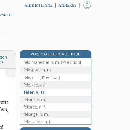
AIDE EN LIGNE
ANNEXES
AVANCÉE
feignant, -ante, n.
feindre, v. tr.
feint, feinte, adj.
feinte, n. f.
feinter, v. intr.
e
VOISINAGE ALPHABÉTIQUE
feintise, n. f.
[7
édition]
tion
e
feld-maréchal, n. m.
[7
édition]
5)
feldspath, n. m.
e
fêle, n. f.
[4
édition]
fêlé, -ée, adj.
fêler, v. tr.
félibre, n. m.
rent
félibrée, n. f.
lera,
félibrige, n. m.
félicitation, n. f.
té
félicité, n. f.