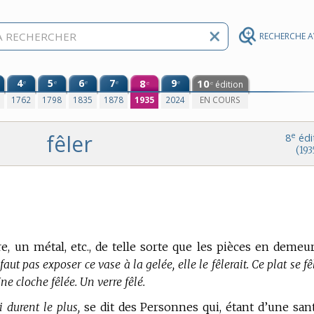
RECHERCHE 
4
5
6
7
8
9
10
e
e
e
e
e
édition
e
e
0
1762
1798
1835
1878
1935
2024
EN COURS
fêler
e
8
édi
(193
re, un métal, etc., de telle sorte que les pièces en demeu
 faut pas exposer ce vase à la gelée, elle le fêlerait. Ce plat se fê
ne cloche fêlée. Un verre fêlé.
i durent le plus,
se dit des Personnes qui, étant d’une san