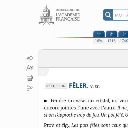
Aller au contenu
1
2
3
re
e
e
1694
1718
174
FÊLER.
e
v. tr.
8
ÉDITION
■
Fendre un vase, un cristal, un ver
encore jointes l’une avec l’autre.
Il ne
si on l’approche trop du feu. Un pot fêlé. U
Prov. et fig.,
Les pots fêlés sont ceux qu