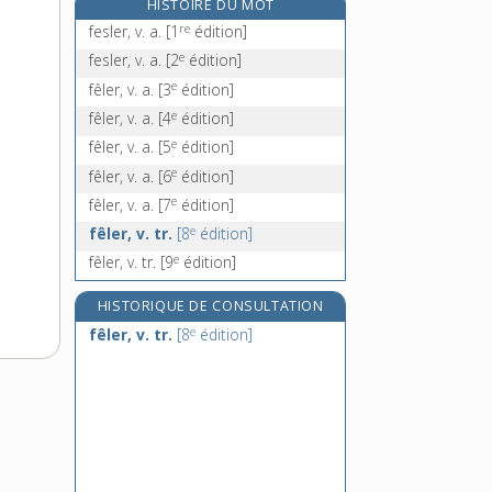
HISTOIRE DU MOT
féliciter, v. tr. et pron.
re
fesler, v. a.
[1
édition]
félidés, n. m. pl.
e
fesler, v. a.
[2
édition]
félin, -ine, adj. et n.
e
fêler, v. a.
[3
édition]
fellaga, n. m.
e
fêler, v. a.
[4
édition]
e
fêler, v. a.
[5
édition]
e
fêler, v. a.
[6
édition]
e
fêler, v. a.
[7
édition]
e
fêler, v. tr.
[8
édition]
e
fêler, v. tr.
[9
édition]
HISTORIQUE DE CONSULTATION
e
fêler, v. tr.
[8
édition]