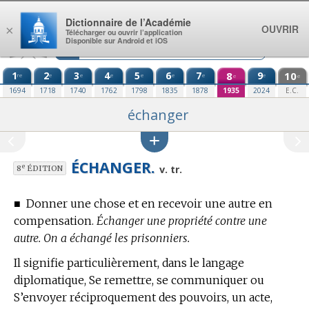
Aller au contenu
Dictionnaire de l’Académie
OUVRIR
×
Télécharger ou ouvrir l’application
Disponible sur Android et iOS
1
2
3
4
5
6
7
8
9
10
re
e
e
e
e
e
e
e
e
e
1694
1718
1740
1762
1798
1835
1878
1935
2024
E.C.
échanger
ÉCHANGER.
e
v. tr.
8
ÉDITION
■
Donner une chose et en recevoir une autre en
compensation.
Échanger une propriété contre une
autre. On a échangé les prisonniers.
Il signifie particulièrement,
dans le langage
diplomatique,
Se remettre, se communiquer ou
S’envoyer réciproquement des pouvoirs, un acte,