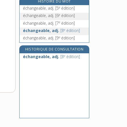
HISTOIRE DU MOT
échantillonnage, n. m.
e
échangeable, adj.
[5
édition]
échantillonner, v. tr.
e
échangeable, adj.
[6
édition]
échantillonneur, -euse, n.
e
échangeable, adj.
[7
édition]
échappade, n. f.
e
échangeable, adj.
[8
édition]
e
échangeable, adj.
[9
édition]
HISTORIQUE DE CONSULTATION
e
échangeable, adj.
[8
édition]