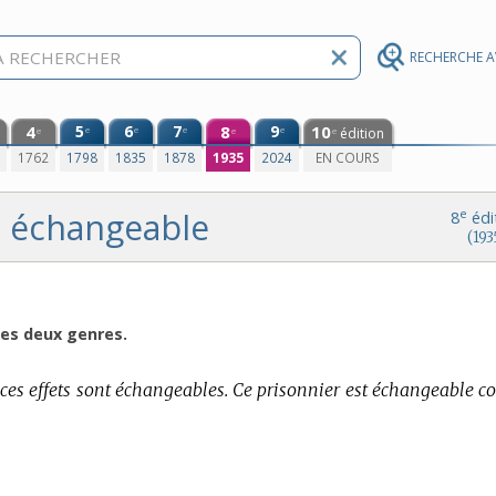
RECHERCHE 
4
5
6
7
8
9
10
e
e
e
e
édition
e
e
e
0
1762
1798
1835
1878
1935
2024
EN COURS
échangeable
e
8
édi
(193
des deux genres.
 ces effets sont échangeables. Ce prisonnier est échangeable co