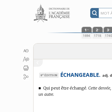
Aller au contenu
1
2
3
re
e
e
1694
1718
174
ÉCHANGEABLE.
e
adj. 
8
ÉDITION
■
Qui peut être échangé.
Cette denrée,
un autre.