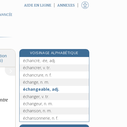
AIDE EN LIGNE
ANNEXES
AVANCÉE
échalas, n. m.
e
échalassement, n. m.
[8
édition]
échalasser, v. tr.
échalier, n. m.
échalote, n. f.
VOISINAGE ALPHABÉTIQUE
échampir, v. tr.
tion
échancré, -ée, adj.
5)
échancrer, v. tr.
échancrure, n. f.
échange, n. m.
échangeable, adj.
échanger, v. tr.
ntre
échangeur, n. m.
échanson, n. m.
échansonnerie, n. f.
échantillon, n. m.