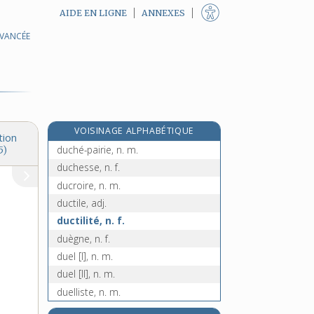
AIDE EN LIGNE
ANNEXES
AVANCÉE
duc [III], n. m.
ducal, -ale, adj.
ducasse, n. f.
ducat, n. m.
ducaton, n. m.
VOISINAGE ALPHABÉTIQUE
duché, n. m.
tion
duché-pairie, n. m.
5)
duchesse, n. f.
ducroire, n. m.
ductile, adj.
ductilité, n. f.
duègne, n. f.
duel [I], n. m.
duel [II], n. m.
duelliste, n. m.
duettino, n. m.