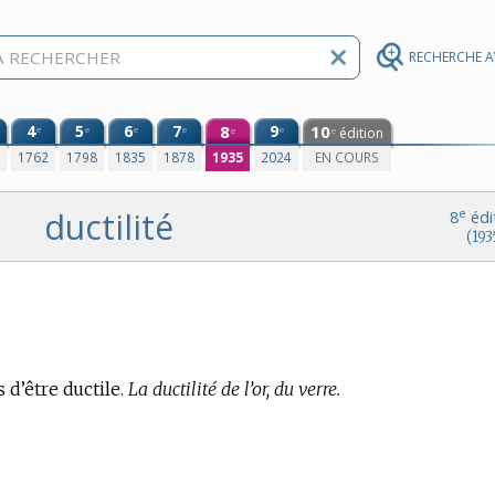
RECHERCHE 
4
5
6
7
8
9
10
e
e
e
e
e
édition
e
e
0
1762
1798
1835
1878
1935
2024
EN COURS
ductilité
e
8
édi
(193
 d’être ductile.
La ductilité de l’or, du verre.