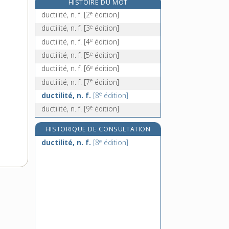
HISTOIRE DU MOT
duettiste, n.
e
ductilité, n. f.
[2
édition]
duetto, n. m.
e
ductilité, n. f.
[3
édition]
duffel-coat, n. m.
e
ductilité, n. f.
[4
édition]
duffle-coat, n. m.
e
ductilité, n. f.
[5
édition]
e
ductilité, n. f.
[6
édition]
e
ductilité, n. f.
[7
édition]
e
ductilité, n. f.
[8
édition]
e
ductilité, n. f.
[9
édition]
HISTORIQUE DE CONSULTATION
e
ductilité, n. f.
[8
édition]