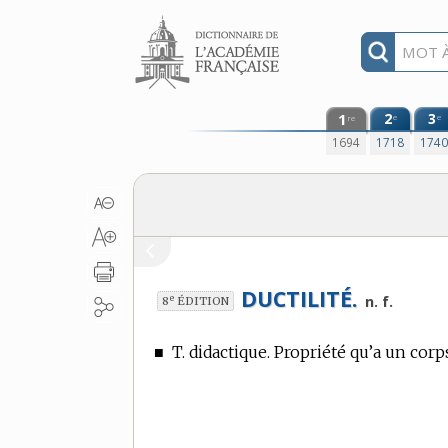
Aller au contenu
1
2
3
e
e
re
1694
1718
174
DUCTILITÉ.
e
n. f.
8
ÉDITION
■
T. didactique.
Propriété qu’a un corps