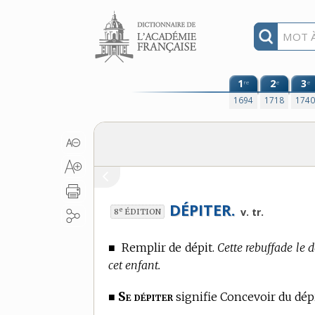
Aller au contenu
1
2
3
re
e
e
1694
1718
174
DÉPITER.
e
v. tr.
8
ÉDITION
■
Remplir de dépit.
Cette rebuffade le d
cet enfant.
Se dépiter
■
signifie Concevoir du dépi