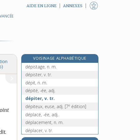
AIDE EN LIGNE
ANNEXES
AVANCÉE
dépilatoire, adj.
dépiler, v. tr.
dépiquage [I], n. m.
dépiquage [II], n. m.
dépiquer [I], v. tr.
VOISINAGE ALPHABÉTIQUE
dépiquer [II], v. tr.
tion
dépistage, n. m.
5)
dépister, v. tr.
dépit, n. m.
dépité, -ée, adj.
dépiter, v. tr.
e
dépiteux, euse, adj.
[7
édition]
point
déplacé, -ée, adj.
déplacement, n. m.
déplacer, v. tr.
dit.
déplafonnement, n. m.