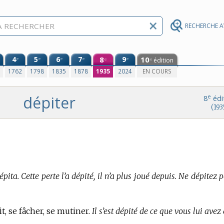
RECHERCHE 
4
5
6
7
8
9
10
e
e
e
e
e
édition
e
e
0
1762
1798
1835
1878
1935
2024
EN COURS
dépiter
e
8
édi
(193
épita. Cette perte l’a dépité, il n’a plus joué depuis. Ne dépitez 
t, se fâcher, se mutiner.
Il s’est dépité de ce que vous lui avez 