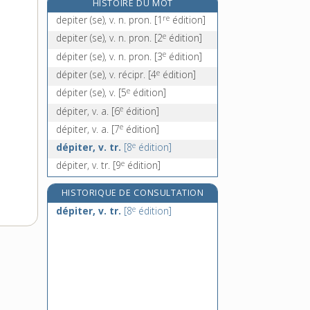
HISTOIRE DU MOT
déplafonner, v. tr.
re
depiter (se), v. n. pron.
[1
édition]
déplaire, v. intr.
e
depiter (se), v. n. pron.
[2
édition]
déplaisance, n. f.
e
dépiter (se), v. n. pron.
[3
édition]
déplaisant, -ante, adj.
e
dépiter (se), v. récipr.
[4
édition]
e
dépiter (se), v.
[5
édition]
e
dépiter, v. a.
[6
édition]
e
dépiter, v. a.
[7
édition]
e
dépiter, v. tr.
[8
édition]
e
dépiter, v. tr.
[9
édition]
HISTORIQUE DE CONSULTATION
e
dépiter, v. tr.
[8
édition]