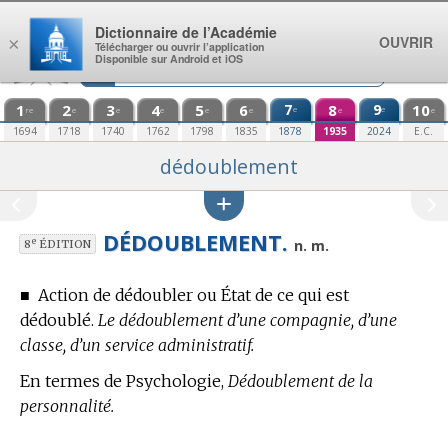
Aller au contenu
Dictionnaire de l’Académie
OUVRIR
×
Télécharger ou ouvrir l’application
Disponible sur Android et iOS
1
2
3
4
5
6
7
8
9
10
e
e
re
e
e
e
e
e
e
e
1694
1718
1740
1762
1798
1835
1878
1935
2024
E.C.
dédoublement
DÉDOUBLEMENT.
e
n. m.
8
ÉDITION
■
Action de dédoubler ou État de ce qui est
dédoublé.
Le dédoublement d’une compagnie, d’une
classe, d’un service administratif.
En
termes de Psychologie,
Dédoublement de la
personnalité.