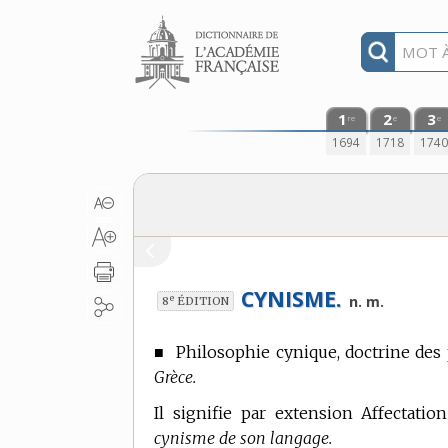
Aller au contenu
1
2
3
re
e
e
1694
1718
174
CYNISME.
e
n. m.
8
ÉDITION
■
Philosophie cynique, doctrine des
Grèce.
Il signifie par extension Affectati
cynisme de son langage.