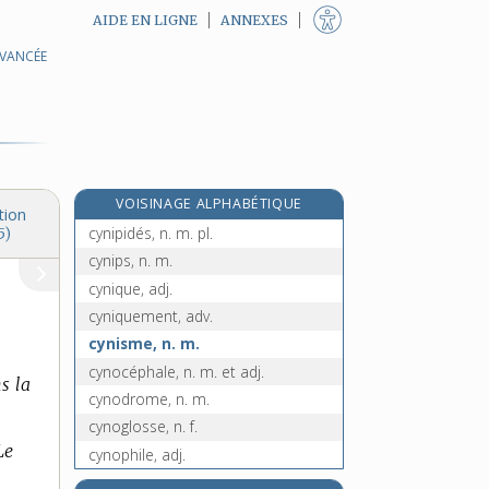
AIDE EN LIGNE
ANNEXES
AVANCÉE
cymbalum, n. m.
cyme, n. f.
cymrique, adj.
cyn(o)-, préf.
e
cynancie, n. f.
[7
édition]
VOISINAGE ALPHABÉTIQUE
cynégétique, adj.
tion
cynipidés, n. m. pl.
5)
cynips, n. m.
cynique, adj.
cyniquement, adv.
cynisme, n. m.
cynocéphale, n. m. et adj.
s la
cynodrome, n. m.
cynoglosse, n. f.
Le
cynophile, adj.
cynophilie, n. f.