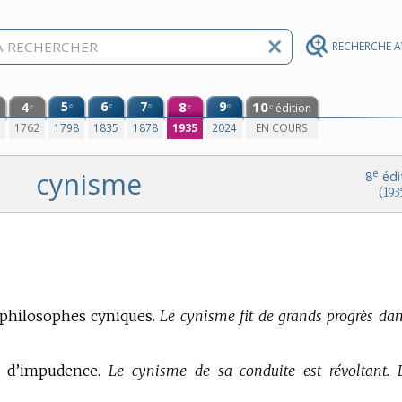
RECHERCHE 
4
5
6
7
8
9
10
e
e
e
e
édition
e
e
e
0
1762
1798
1835
1878
1935
2024
EN COURS
cynisme
e
8
édi
(193
 philosophes cyniques.
Le cynisme fit de grands progrès dan
on d’impudence.
Le cynisme de sa conduite est révoltant. 