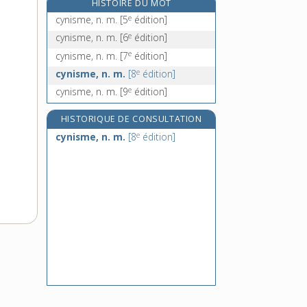
HISTOIRE DU MOT
cynorhodon, n. m.
e
cynisme, n. m.
[5
édition]
e
cynosure, n. f.
[7
édition]
e
cynisme, n. m.
[6
édition]
cypéracées, n. f. pl.
e
cynisme, n. m.
[7
édition]
cyphoscoliose, n. f.
e
cynisme, n. m.
[8
édition]
e
cynisme, n. m.
[9
édition]
HISTORIQUE DE CONSULTATION
e
cynisme, n. m.
[8
édition]