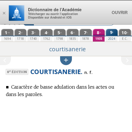
Aller au contenu
Dictionnaire de l’Académie
OUVRIR
×
Télécharger ou ouvrir l’application
Disponible sur Android et iOS
1
2
3
4
5
6
7
8
9
10
e
re
e
e
e
e
e
e
e
e
1694
1718
1740
1762
1798
1835
1878
1935
2024
E.C.
courtisanerie
COURTISANERIE.
e
n. f.
8
ÉDITION
■
Caractère de basse adulation dans les actes ou
dans les paroles.