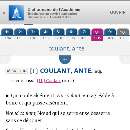
Aller au contenu
Dictionnaire de l’Académie
OUVRIR
×
Télécharger ou ouvrir l’application
Disponible sur Android et iOS
1
2
3
4
5
6
7
8
9
10
re
e
e
e
e
e
e
e
e
e
1694
1718
1740
1762
1798
1835
1878
1935
2024
E.C.
coulant, ante
COULANT, ANTE.
[I.]
e
adj.
8
ÉDITION
↪
voir aussi :
[II.]
Coulant
(n. m.)
■
Qui coule aisément.
Vin coulant,
Vin agréable à
boire et qui passe aisément.
Nœud coulant,
Nœud qui se serre et se desserre
sans se dénouer.