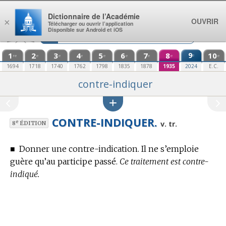
Aller au contenu
Dictionnaire de l’Académie
OUVRIR
×
Télécharger ou ouvrir l’application
Disponible sur Android et iOS
1
2
3
4
5
6
7
8
9
10
e
re
e
e
e
e
e
e
e
e
1694
1718
1740
1762
1798
1835
1878
1935
2024
E.C.
contre-indiquer
CONTRE-INDIQUER.
e
v. tr.
8
ÉDITION
■
Donner une contre-indication. Il ne s’emploie
guère qu’au participe passé.
Ce traitement est contre-
indiqué.