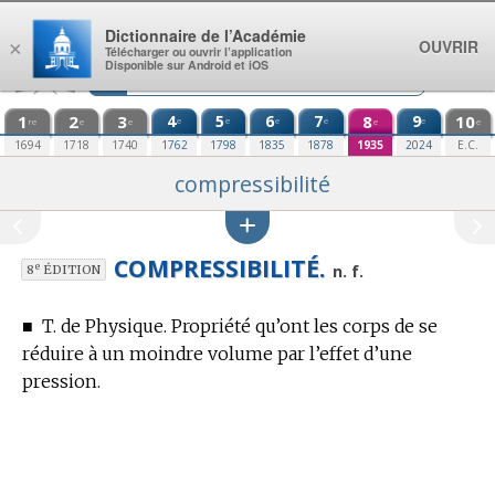
Aller au contenu
Dictionnaire de l’Académie
OUVRIR
×
Télécharger ou ouvrir l’application
Disponible sur Android et iOS
1
2
3
4
5
6
7
8
9
10
e
e
e
e
e
re
e
e
e
e
1694
1718
1740
1762
1798
1835
1878
1935
2024
E.C.
compressibilité
COMPRESSIBILITÉ.
e
n. f.
8
ÉDITION
■
T. de Physique.
Propriété qu’ont les corps de se
réduire à un moindre volume par l’effet d’une
pression.