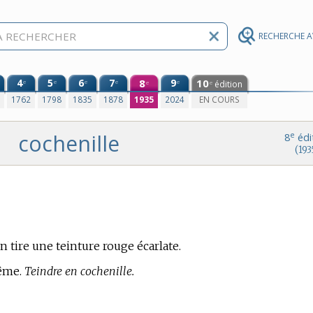
RECHERCHE 
4
5
6
7
8
9
10
e
e
e
e
e
édition
e
e
0
1762
1798
1835
1878
1935
2024
EN COURS
cochenille
e
8
édi
(193
on tire une teinture rouge écarlate.
même.
Teindre en cochenille.