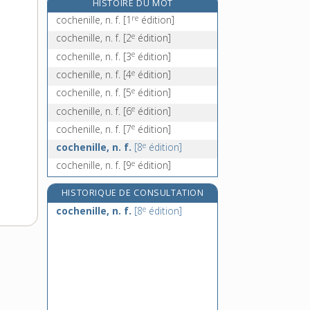
HISTOIRE DU MOT
cochet, n. m.
re
cochenille, n. f.
[1
édition]
cochevis, n. m.
e
cochenille, n. f.
[2
édition]
cochléaire, adj.
e
cochenille, n. f.
[3
édition]
cochléaria, n. m.
e
cochenille, n. f.
[4
édition]
e
cochenille, n. f.
[5
édition]
e
cochenille, n. f.
[6
édition]
e
cochenille, n. f.
[7
édition]
e
cochenille, n. f.
[8
édition]
e
cochenille, n. f.
[9
édition]
HISTORIQUE DE CONSULTATION
e
cochenille, n. f.
[8
édition]