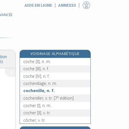
AIDE EN LIGNE
ANNEXES
AVANCÉE
coccidiose, n. f.
coccinelle, n. f.
e
coccus
[5
édition]
coccygien, -ienne, adj.
coccyx, n. m.
VOISINAGE ALPHABÉTIQUE
coche [I], n. m.
tion
coche [II], n. m.
5)
coche [III], n. f.
coche [IV], n. f.
cochenillage, n. m.
cochenille, n. f.
e
cocheniller, v. tr.
[7
édition]
cocher [I], n. m.
cocher [II], v. tr.
côcher, v. tr.
cochère, adj. f.