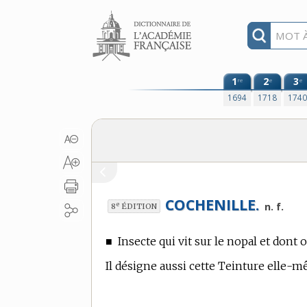
Aller au contenu
1
2
3
re
e
e
1694
1718
174
COCHENILLE.
e
n. f.
8
ÉDITION
■
Insecte qui vit sur le nopal et dont 
Il désigne aussi cette Teinture elle-