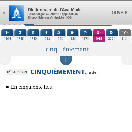
Aller au contenu
Dictionnaire de l’Académie
OUVRIR
×
Télécharger ou ouvrir l’application
Disponible sur Android et iOS
1
2
3
4
5
6
7
8
9
10
re
e
e
e
e
e
e
e
e
e
1694
1718
1740
1762
1798
1835
1878
1935
2024
E.C.
cinquièmement
CINQUIÈMEMENT.
e
adv.
8
ÉDITION
■
En cinquième lieu.