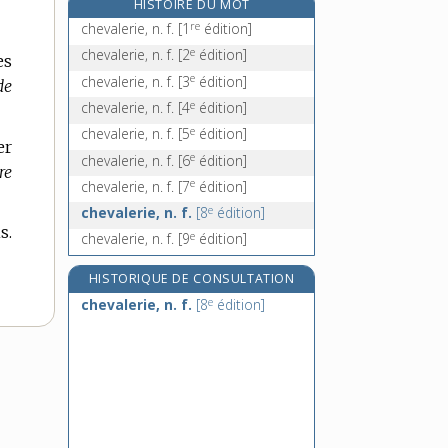
HISTOIRE DU MOT
e
cheval marin, n. m.
[2
édition]
re
chevalerie, n. f.
[1
édition]
cheval-vapeur, n. m.
e
chevalerie, n. f.
[2
édition]
es
chevance, n. f.
e
chevalerie, n. f.
[3
édition]
de
chevauchée, n. f.
e
chevalerie, n. f.
[4
édition]
e
chevalerie, n. f.
[5
édition]
er
e
chevalerie, n. f.
[6
édition]
re
e
chevalerie, n. f.
[7
édition]
e
chevalerie, n. f.
[8
édition]
s.
e
chevalerie, n. f.
[9
édition]
HISTORIQUE DE CONSULTATION
e
chevalerie, n. f.
[8
édition]