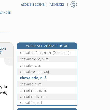
AIDE EN LIGNE
ANNEXES
AVANCÉE
chétif, -ive, adj.
chétivement, adv.
chevaine, n. m.
cheval, n. m.
cheval-arçons, n. m.
e
VOISINAGE ALPHABÉTIQUE
cheval de bois, n. m.
[2
édition]
tion
e
cheval de frise, n. m.
[2
édition]
5)
chevalement, n. m.
chevaler, v. tr.
chevaleresque, adj.
chevalerie, n. f.
chevalet, n. m.
, la
chevalier [I], n. m.
voir,
chevalier [II], n. m.
chevalière, n. f.
chevalin, -ine, adj.