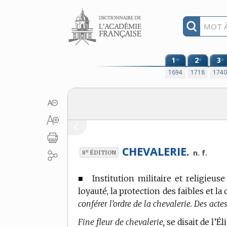
Aller au contenu
1
2
3
re
e
e
1694
1718
174
CHEVALERIE.
e
n. f.
8
ÉDITION
■
Institution militaire et religie
loyauté, la protection des faibles et la
conférer l’ordre de la chevalerie. Des acte
Fine fleur de chevalerie,
se disait de l’É