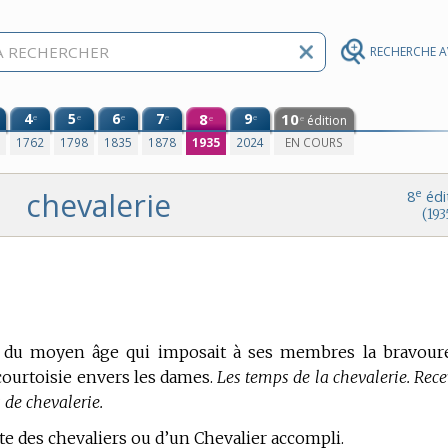
RECHERCHE 
4
5
6
7
8
9
10
e
e
e
e
e
édition
e
e
0
1762
1798
1835
1878
1935
2024
EN COURS
chevalerie
e
8
édi
(193
use du moyen âge qui imposait à ses membres la bravoure
 courtoisie envers les dames.
Les temps de la chevalerie. Rece
s de chevalerie.
lite des chevaliers ou d’un Chevalier accompli.