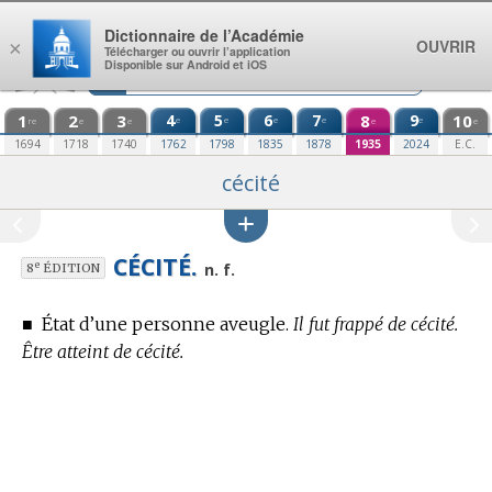
Aller au contenu
Dictionnaire de l’Académie
OUVRIR
×
Télécharger ou ouvrir l’application
Disponible sur Android et iOS
1
2
3
4
5
6
7
8
9
10
e
e
e
e
e
re
e
e
e
e
1694
1718
1740
1762
1798
1835
1878
1935
2024
E.C.
cécité
CÉCITÉ.
e
n. f.
8
ÉDITION
■
État d’une personne aveugle.
Il fut frappé de cécité.
Être atteint de cécité.