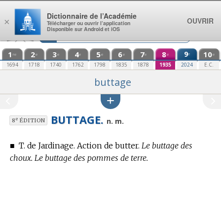
Aller au contenu
Dictionnaire de l’Académie
OUVRIR
×
Télécharger ou ouvrir l’application
Disponible sur Android et iOS
1
2
3
4
5
6
7
8
9
10
e
re
e
e
e
e
e
e
e
e
1694
1718
1740
1762
1798
1835
1878
1935
2024
E.C.
buttage
BUTTAGE.
e
n. m.
8
ÉDITION
■
T. de Jardinage.
Action de butter.
Le buttage des
choux. Le buttage des pommes de terre.