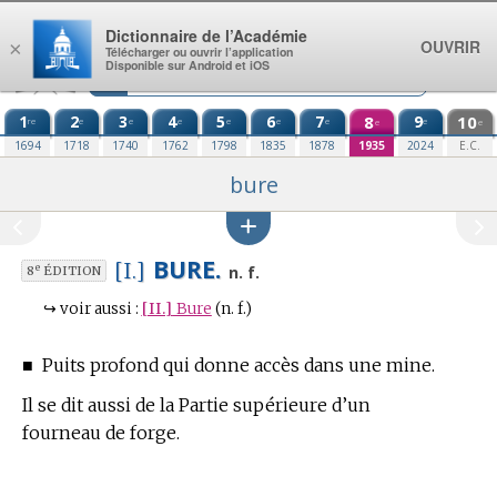
Aller au contenu
Dictionnaire de l’Académie
OUVRIR
×
Télécharger ou ouvrir l’application
Disponible sur Android et iOS
1
2
3
4
5
6
7
8
9
10
re
e
e
e
e
e
e
e
e
e
1694
1718
1740
1762
1798
1835
1878
1935
2024
E.C.
bure
BURE.
[I.]
e
n. f.
8
ÉDITION
↪
voir aussi :
[II.]
Bure
(n. f.)
■
Puits profond qui donne accès dans une mine.
Il se dit aussi de la Partie supérieure d’un
fourneau de forge.