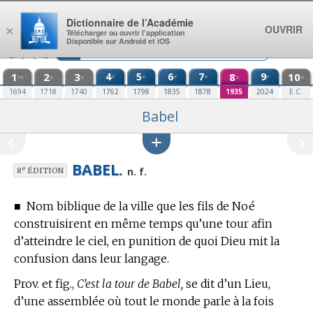
Aller au contenu
Dictionnaire de l’Académie
OUVRIR
×
Télécharger ou ouvrir l’application
Disponible sur Android et iOS
1
2
3
4
5
6
7
8
9
10
e
e
e
e
e
re
e
e
e
e
1694
1718
1740
1762
1798
1835
1878
1935
2024
E.C.
Babel
BABEL.
e
n. f.
8
ÉDITION
■
Nom biblique de la ville que les fils de Noé
construisirent en même temps qu’une tour afin
d’atteindre le ciel, en punition de quoi Dieu mit la
confusion dans leur langage.
Prov. et fig.,
C’est la tour de Babel,
se dit d’un Lieu,
d’une assemblée où tout le monde parle à la fois