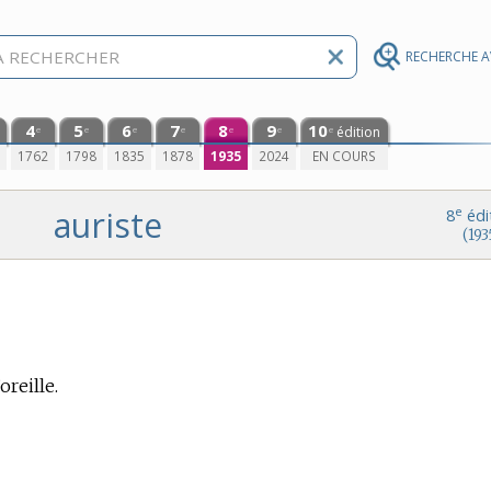
RECHERCHE 
4
5
6
7
8
9
10
édition
e
e
e
e
e
e
e
0
1762
1798
1835
1878
1935
2024
EN COURS
auriste
e
8
édi
(193
oreille.