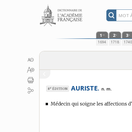
Aller au contenu
1
2
3
re
e
e
1694
1718
174
AURISTE.
e
n. m.
8
ÉDITION
■
Médecin qui soigne les affections d’