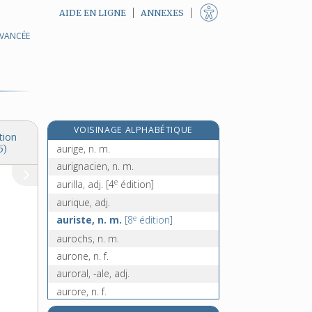
AIDE EN LIGNE
ANNEXES
AVANCÉE
auriculaire [I], adj.
auriculaire [II], adj.
auricule, n. f.
aurifère, adj.
aurification, n. f.
VOISINAGE ALPHABÉTIQUE
aurifier, v. tr.
tion
aurige, n. m.
5)
aurignacien, n. m.
e
aurilla, adj.
[4
édition]
aurique, adj.
e
auriste, n. m.
[8
édition]
aurochs, n. m.
aurone, n. f.
auroral, -ale, adj.
aurore, n. f.
auscultation, n. f.