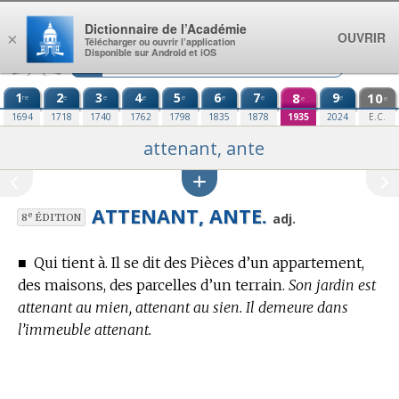
Aller au contenu
Dictionnaire de l’Académie
OUVRIR
×
Télécharger ou ouvrir l’application
Disponible sur Android et iOS
1
2
3
4
5
6
7
8
9
10
re
e
e
e
e
e
e
e
e
e
1694
1718
1740
1762
1798
1835
1878
1935
2024
E.C.
attenant, ante
ATTENANT, ANTE.
e
adj.
8
ÉDITION
■
Qui tient à. Il se dit des Pièces d’un appartement,
des maisons, des parcelles d’un terrain.
Son jardin est
attenant au mien, attenant au sien. Il demeure dans
l’immeuble attenant.