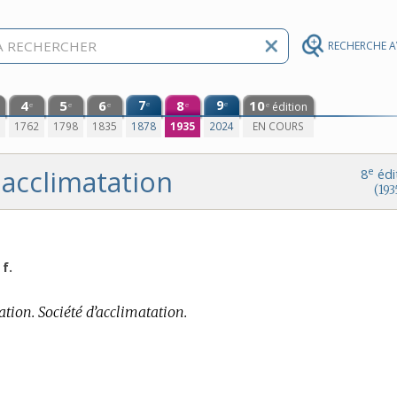
RECHERCHE 
4
5
6
7
8
9
10
e
e
édition
e
e
e
e
e
0
1762
1798
1835
1878
1935
2024
EN COURS
acclimatation
e
8
édi
(193
 f.
ation. Société d’acclimatation.