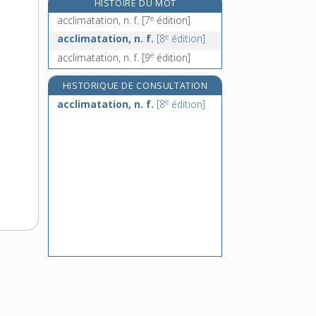
HISTOIRE DU MOT
e
accoiser, v. tr.
[5
édition]
e
acclimatation, n. f.
[7
édition]
accolade, n. f.
e
acclimatation, n. f.
[8
édition]
accolage, n. m.
e
acclimatation, n. f.
[9
édition]
accolement, n. m.
HISTORIQUE DE CONSULTATION
e
acclimatation, n. f.
[8
édition]