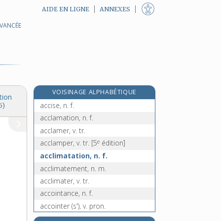
AIDE EN LIGNE
ANNEXES
AVANCÉE
accidentel, -elle, adj.
accidentellement, adv.
accidentogène, adj.
accidentologie, n. f.
accidentologue, n.
VOISINAGE ALPHABÉTIQUE
accipitridés, n. m. pl.
tion
accise, n. f.
5)
acclamation, n. f.
acclamer, v. tr.
e
acclamper, v. tr.
[5
édition]
acclimatation, n. f.
acclimatement, n. m.
acclimater, v. tr.
accointance, n. f.
accointer (s'), v. pron.
e
accoisement, n. m.
[5
édition]