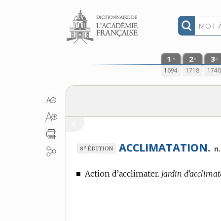
Aller au contenu
1
2
3
re
e
e
1694
1718
174
ACCLIMATATION.
e
n.
8
ÉDITION
■
Action d’acclimater.
Jardin d’acclimat