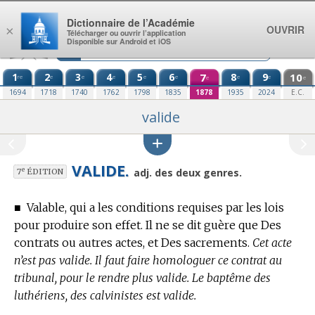
Aller au contenu
Dictionnaire de l’Académie
OUVRIR
×
Télécharger ou ouvrir l’application
Disponible sur Android et iOS
1
2
3
4
5
6
7
8
9
10
re
e
e
e
e
e
e
e
e
e
1694
1718
1740
1762
1798
1835
1878
1935
2024
E.C.
valide
VALIDE.
e
adj. des deux genres.
7
ÉDITION
■
Valable, qui a les conditions requises par les lois
pour produire son effet. Il ne se dit guère que Des
contrats ou autres actes, et Des sacrements.
Cet acte
n’est pas valide. Il faut faire homologuer ce contrat au
tribunal, pour le rendre plus valide. Le baptême des
luthériens, des calvinistes est valide.