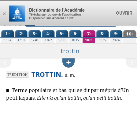
Aller au contenu
Dictionnaire de l’Académie
OUVRIR
×
Télécharger ou ouvrir l’application
Disponible sur Android et iOS
1
2
3
4
5
6
7
8
9
10
re
e
e
e
e
e
e
e
e
e
1694
1718
1740
1762
1798
1835
1878
1935
2024
E.C.
trottin
TROTTIN.
e
s. m.
7
ÉDITION
■
Terme populaire et bas, qui se dit par mépris d’Un
petit laquais.
Elle n’a qu’un trottin, qu’un petit trottin.