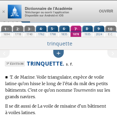
Aller au contenu
Dictionnaire de l’Académie
OUVRIR
×
Télécharger ou ouvrir l’application
Disponible sur Android et iOS
1
2
3
4
5
6
7
8
9
10
e
e
e
e
e
re
e
e
e
e
1694
1718
1740
1762
1798
1835
1878
1935
2024
E.C.
trinquette
TRINQUETTE.
e
s. f.
7
ÉDITION
■
T. de Marine.
Voile triangulaire, espèce de voile
latine qu’on hisse le long de l’étai du mât des petits
bâtiments.
C’est ce qu’on nomme
Tourmentin
sur les
grands navires.
Il se dit aussi de La voile de misaine d’un bâtiment
à voiles latines.