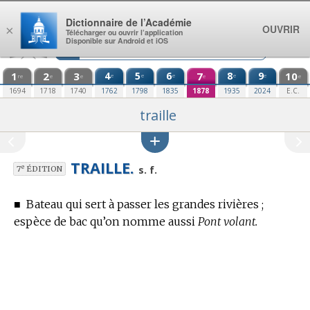
Aller au contenu
Dictionnaire de l’Académie
OUVRIR
×
Télécharger ou ouvrir l’application
Disponible sur Android et iOS
1
2
3
4
5
6
7
8
9
10
e
e
e
e
e
re
e
e
e
e
1694
1718
1740
1762
1798
1835
1878
1935
2024
E.C.
traille
TRAILLE.
e
s. f.
7
ÉDITION
■
Bateau qui sert à passer les grandes rivières ;
espèce de bac qu’on nomme aussi
Pont volant.