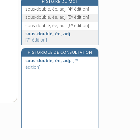
HISTOIRE DU MOT
sous-employer, v. tr.
e
sous-doublé, ée, adj.
[4
édition]
sous-ensemble, n. m.
e
sous-doublé, ée, adj.
[5
édition]
sous-entendre, v. tr.
e
sous-doublé, ée, adj.
[6
édition]
sous-entendu, n. m.
sous-doublé, ée, adj.
e
sous-entente, n. f.
[7
édition]
e
[7
édition]
HISTORIQUE DE CONSULTATION
e
sous-doublé, ée, adj.
[7
édition]