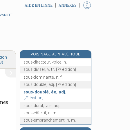
AIDE EN LIGNE
ANNEXES
AVANCÉE
sous-cutané, -ée, adj.
e
sous-déléguer, v. tr.
[7
édition]
sous-développé, -ée, adj.
sous-développement, n. m.
sous-diaconat, n. m.
VOISINAGE ALPHABÉTIQUE
sous-diacre, n. m.
tion
sous-directeur, -trice, n.
8)
e
sous-diviser, v. tr.
[7
édition]
sous-dominante, n. f.
e
sous-double, adj.
[7
édition]
sous-doublé, ée, adj.
e
[7
édition]
ines
sous-dural, -ale, adj.
sous-effectif, n. m.
sous-embranchement, n. m.
sous-emploi, n. m.