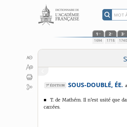
Aller au contenu
1
2
3
re
e
e
1694
1718
174
SOUS-DOUBLÉ, ÉE.
e
a
7
ÉDITION
■
T. de Mathém.
Il n’est usité que d
carrées.