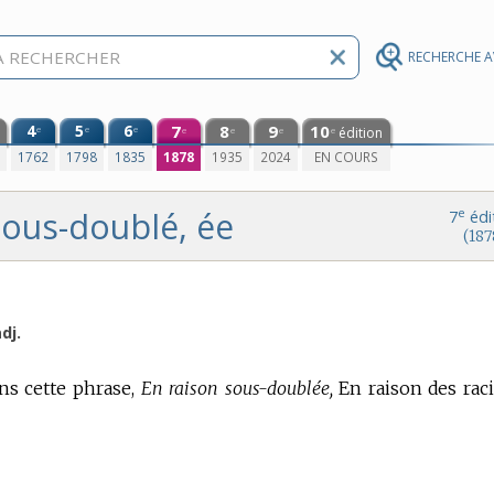
RECHERCHE 
4
5
6
7
8
9
10
e
e
e
édition
e
e
e
e
0
1762
1798
1835
1878
1935
2024
EN COURS
sous-doublé, ée
e
7
édi
(187
dj.
ans cette phrase,
En raison sous-doublée,
En raison des rac