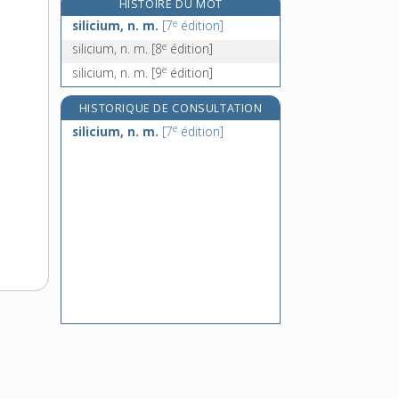
HISTOIRE DU MOT
silicose, n. f.
e
silicium, n. m.
[7
édition]
silicosé, -ée, adj.
e
silicium, n. m.
[8
édition]
silicotique, adj.
e
silicium, n. m.
[9
édition]
silicule, n. f.
HISTORIQUE DE CONSULTATION
e
silicium, n. m.
[7
édition]