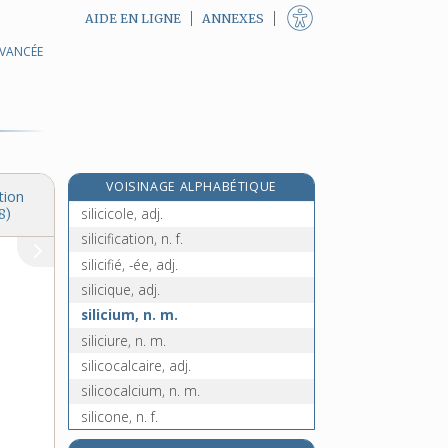
AIDE EN LIGNE
ANNEXES
AVANCÉE
silhouetter, v. tr. et pron.
silicagel, n. m.
silicate, n. m.
silicaté, -ée, adj.
silice, n. f.
VOISINAGE ALPHABÉTIQUE
siliceux, -euse, adj.
tion
silicicole, adj.
8)
silicification, n. f.
silicifié, -ée, adj.
silicique, adj.
silicium, n. m.
siliciure, n. m.
silicocalcaire, adj.
silicocalcium, n. m.
silicone, n. f.
siliconer, v. tr.