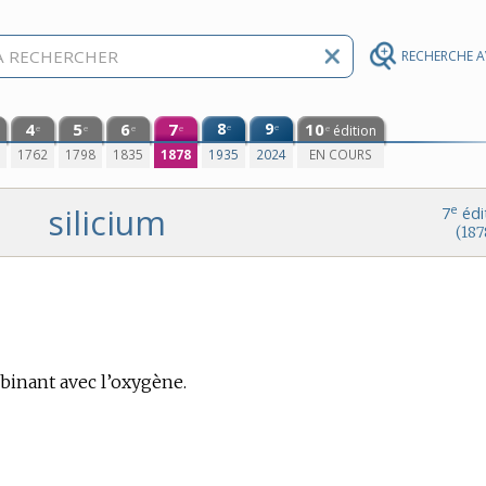
RECHERCHE 
4
5
6
7
8
9
10
e
e
édition
e
e
e
e
e
0
1762
1798
1835
1878
1935
2024
EN COURS
silicium
e
7
édi
(187
mbinant avec l’oxygène.