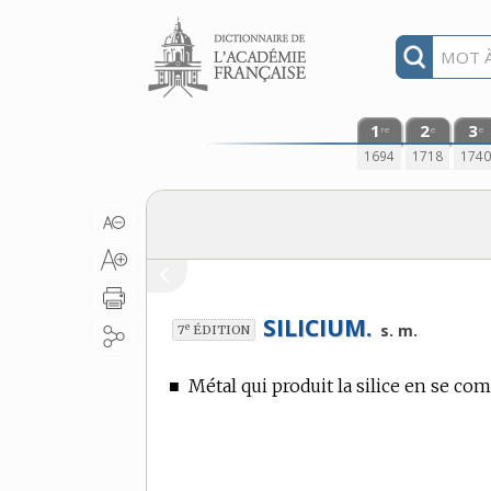
Aller au contenu
1
2
3
re
e
e
1694
1718
174
SILICIUM.
e
s. m.
7
ÉDITION
■
Métal qui produit la silice en se co