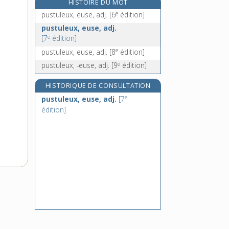
HISTOIRE DU MOT
pute, n. f.
e
pustuleux, euse, adj.
[6
édition]
putier, n. m.
pustuleux, euse, adj.
putiet, n. m.
e
[7
édition]
putois, n. m.
e
pustuleux, euse, adj.
[8
édition]
e
pustuleux, -euse, adj.
[9
édition]
HISTORIQUE DE CONSULTATION
e
pustuleux, euse, adj.
[7
édition]