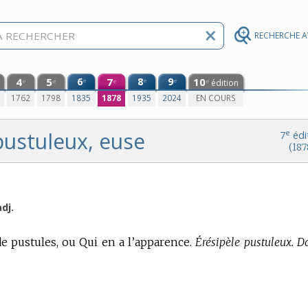
RECHERCHE 
4
5
6
7
8
9
10
e
e
e
édition
e
e
e
e
0
1762
1798
1835
1878
1935
2024
EN COURS
pustuleux, euse
e
7
édi
(187
adj.
 pustules, ou Qui en a l’apparence.
Érésipèle pustuleux. Da