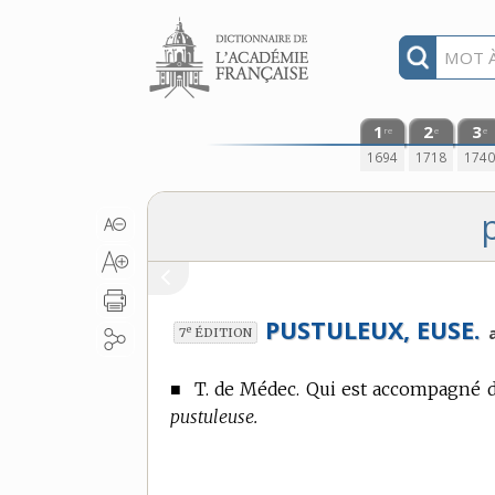
Aller au contenu
1
2
3
re
e
e
1694
1718
174
PUSTULEUX, EUSE.
e
7
ÉDITION
■
T. de Médec.
Qui est accompagné de
pustuleuse.