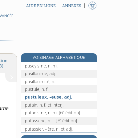
AIDE EN LIGNE
ANNEXES
AVANCÉE
purpurine, n. f.
pur-sang, n. m. inv.
purulence, n. f.
purulent, -ente, adj.
pus, n. m.
VOISINAGE ALPHABÉTIQUE
puséisme, n. m.
tion
puseyisme, n. m.
8)
pusillanime, adj.
pusillanimité, n. f.
pustule, n. f.
pustuleux, -euse, adj.
putain, n. f. et interj.
rtre
e
putanisme, n. m.
[6
édition]
e
putasserie, n. f.
[7
édition]
putassier, -ière, n. et adj.
putatif, -ive, adj.