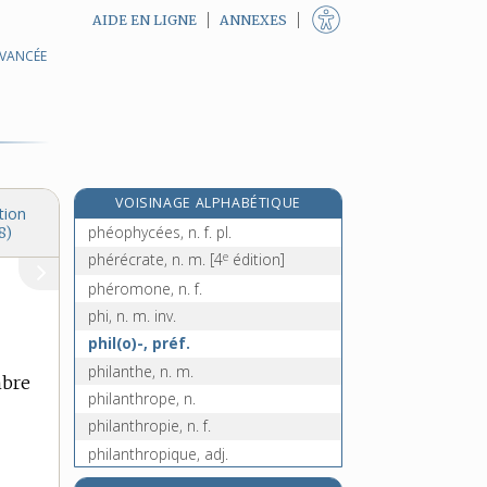
AIDE EN LIGNE
ANNEXES
AVANCÉE
phénoplaste, n. m.
phénotype, n. m.
phénotypique, adj.
phénylalanine, n. f.
phénylcétonurie, n. f.
VOISINAGE ALPHABÉTIQUE
phényle, n. m.
tion
phéophycées, n. f. pl.
8)
e
phérécrate, n. m.
[4
édition]
phéromone, n. f.
phi, n. m. inv.
phil(o)-, préf.
philanthe, n. m.
mbre
philanthrope, n.
philanthropie, n. f.
philanthropique, adj.
philatélie, n. f.