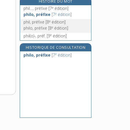
HISTOIRE DU MOT
philatélique, adj.
e
phil…, préfixe
[7
édition]
philatélisme, n. m.
e
philo, préfixe
[7
édition]
philatéliste, n.
e
phil, préfixe
[8
édition]
re
e
philavtie, n. f.
[1
édition]
philo, préfixe
[8
édition]
e
phil(o)-, préf.
[9
édition]
HISTORIQUE DE CONSULTATION
e
philo, préfixe
[7
édition]