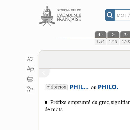
Aller au contenu
1
2
3
re
e
e
1694
1718
174
PHIL…
PHILO.
ou
e
7
ÉDITION
■
Préfixe emprunté du grec, signifia
de mots.