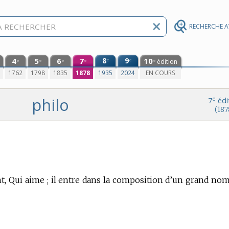
RECHERCHE 
4
5
6
7
8
9
10
e
e
édition
e
e
e
e
e
0
1762
1798
1835
1878
1935
2024
EN COURS
philo
e
7
édi
(187
nt, Qui aime ; il entre dans la composition d’un grand no