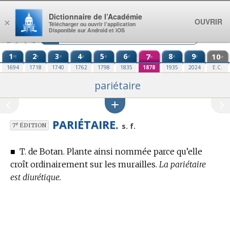
Aller au contenu
Dictionnaire de l’Académie
OUVRIR
×
Télécharger ou ouvrir l’application
Disponible sur Android et iOS
1
2
3
4
5
6
7
8
9
10
re
e
e
e
e
e
e
e
e
e
1694
1718
1740
1762
1798
1835
1878
1935
2024
E.C.
pariétaire
PARIÉTAIRE.
e
s. f.
7
ÉDITION
■
T. de Botan.
Plante ainsi nommée parce qu’elle
croît ordinairement sur les murailles.
La pariétaire
est diurétique.