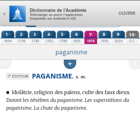
Aller au contenu
Dictionnaire de l’Académie
OUVRIR
×
Télécharger ou ouvrir l’application
Disponible sur Android et iOS
1
2
3
4
5
6
7
8
9
10
re
e
e
e
e
e
e
e
e
e
1694
1718
1740
1762
1798
1835
1878
1935
2024
E.C.
paganisme
PAGANISME.
e
s. m.
7
ÉDITION
■
Idolâtrie, religion des païens, culte des faux dieux.
Durant les ténèbres du paganisme. Les superstitions du
paganisme. La chute du paganisme.