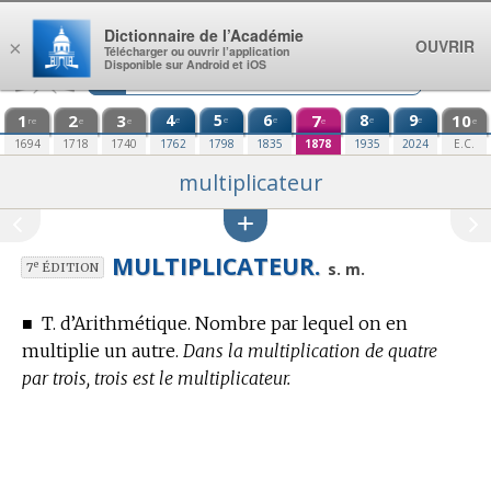
Aller au contenu
Dictionnaire de l’Académie
OUVRIR
×
Télécharger ou ouvrir l’application
Disponible sur Android et iOS
1
2
3
4
5
6
7
8
9
10
e
e
e
e
e
re
e
e
e
e
1694
1718
1740
1762
1798
1835
1878
1935
2024
E.C.
multiplicateur
MULTIPLICATEUR.
e
s. m.
7
ÉDITION
■
T. d’Arithmétique.
Nombre par lequel on en
multiplie un autre.
Dans la multiplication de quatre
par trois, trois est le multiplicateur.