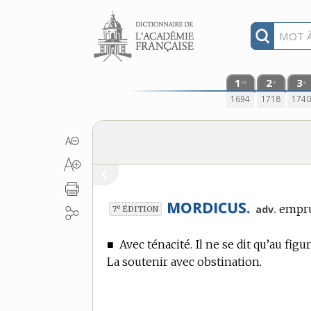
Aller au contenu
1
2
3
re
e
e
1694
1718
174
MORDICUS.
emprun
e
adv.
7
ÉDITION
■
Avec ténacité. Il ne se dit qu’au figu
La soutenir avec obstination.