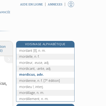
AIDE EN LIGNE
ANNEXES
AVANCÉE
morcellement, n. m.
mordache, n. f.
mordacité, n. f.
mordançage, n. m.
mordancer, v. tr.
VOISINAGE ALPHABÉTIQUE
mordant, -ante [I], adj.
tion
mordant [II], n. m.
8)
mordelle, n. f.
mordeur, -euse, adj.
mordicant, -ante, adj.
mordicus, adv.
e
mordienne, n. f.
[7
édition]
cus,
mordieu !, interj.
mordillage, n. m.
mordillement, n. m.
mordiller, v. tr.