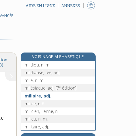
AIDE EN LIGNE
ANNEXES
AVANCÉE
mikado, n. m.
mil [I], adj. numér. inv.
mil [II], n. m.
milady, n. f.
milan, n. m.
VOISINAGE ALPHABÉTIQUE
milanais, -aise, adj.
tion
mildiou, n. m.
8)
mildiousé, -ée, adj.
mile, n. m.
e
milésiaque, adj.
[7
édition]
miliaire, adj.
milice, n. f.
milicien, -ienne, n.
re
milieu, n. m.
militaire, adj.
militairement, adv.