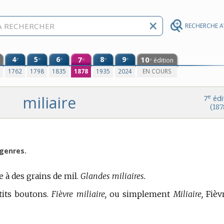
RECHERCHE 
4
5
6
7
8
9
10
e
e
e
e
e
édition
e
e
0
1762
1798
1835
1878
1935
2024
EN COURS
miliaire
e
7
édi
(187
 genres.
 à des grains de mil.
Glandes miliaires.
tits boutons.
Fièvre miliaire,
ou simplement
Miliaire,
Fièv