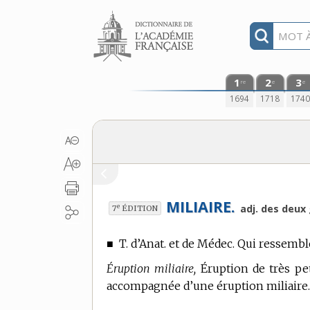
Aller au contenu
1
2
3
re
e
e
1694
1718
174
MILIAIRE.
e
adj. des deux
7
ÉDITION
■
T. d’Anat. et de Médec.
Qui ressemble
Éruption miliaire,
Éruption de très pe
accompagnée d’une éruption miliaire.