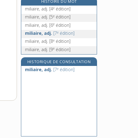
HISTOIRE DU MOT
militance, n. m.
e
miliaire, adj.
[4
édition]
militant, -ante, adj. et n.
e
miliaire, adj.
[5
édition]
militantisme, n. m.
e
miliaire, adj.
[6
édition]
militarisation, n. f.
e
miliaire, adj.
[7
édition]
e
miliaire, adj.
[8
édition]
e
miliaire, adj.
[9
édition]
HISTORIQUE DE CONSULTATION
e
miliaire, adj.
[7
édition]