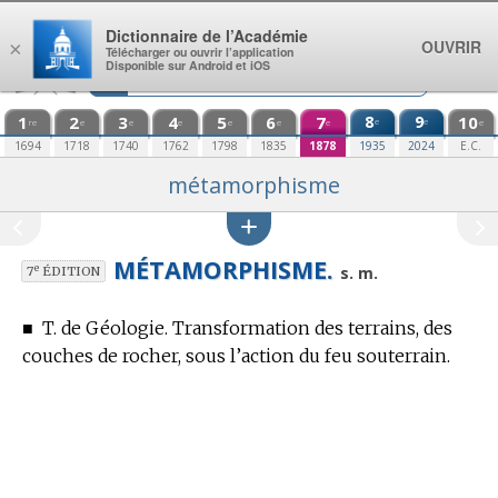
Aller au contenu
Dictionnaire de l’Académie
OUVRIR
×
Télécharger ou ouvrir l’application
Disponible sur Android et iOS
1
2
3
4
5
6
7
8
9
10
e
e
re
e
e
e
e
e
e
e
1694
1718
1740
1762
1798
1835
1878
1935
2024
E.C.
métamorphisme
MÉTAMORPHISME.
e
s. m.
7
ÉDITION
■
T. de Géologie.
Transformation des terrains, des
couches de rocher, sous l’action du feu souterrain.