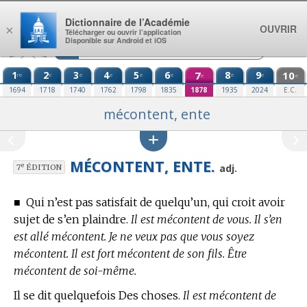
Aller au contenu
Dictionnaire de l’Académie
OUVRIR
×
Télécharger ou ouvrir l’application
Disponible sur Android et iOS
1
2
3
4
5
6
7
8
9
10
re
e
e
e
e
e
e
e
e
e
1694
1718
1740
1762
1798
1835
1878
1935
2024
E.C.
mécontent, ente
MÉCONTENT, ENTE.
e
adj.
7
ÉDITION
■
Qui n’est pas satisfait de quelqu’un, qui croit avoir
sujet de s’en plaindre.
Il est mécontent de vous. Il s’en
est allé mécontent. Je ne veux pas que vous soyez
mécontent. Il est fort mécontent de son fils. Être
mécontent de soi-même.
Il se dit quelquefois Des choses.
Il est mécontent de