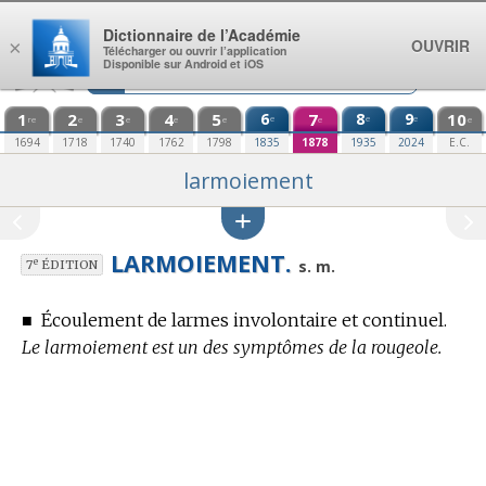
Aller au contenu
Dictionnaire de l’Académie
OUVRIR
×
Télécharger ou ouvrir l’application
Disponible sur Android et iOS
1
2
3
4
5
6
7
8
9
10
e
e
e
re
e
e
e
e
e
e
1694
1718
1740
1762
1798
1835
1878
1935
2024
E.C.
larmoiement
LARMOIEMENT.
e
s. m.
7
ÉDITION
■
Écoulement de larmes involontaire et continuel.
Le larmoiement est un des symptômes de la rougeole.