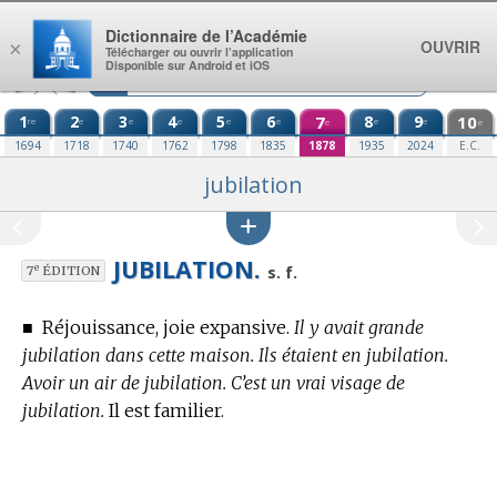
Aller au contenu
Dictionnaire de l’Académie
OUVRIR
×
Télécharger ou ouvrir l’application
Disponible sur Android et iOS
1
2
3
4
5
6
7
8
9
10
re
e
e
e
e
e
e
e
e
e
1694
1718
1740
1762
1798
1835
1878
1935
2024
E.C.
jubilation
JUBILATION.
e
s. f.
7
ÉDITION
■
Réjouissance, joie expansive.
Il y avait grande
jubilation dans cette maison. Ils étaient en jubilation.
Avoir un air de jubilation. C’est un vrai visage de
jubilation.
Il est familier.